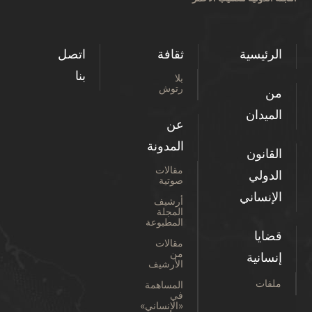
الرئيسية
ثقافة
اتصل
بنا
بلا
رتوش
من
الميدان
عن
المدونة
القانون
مقالات
الدولي
صوتية
الإنساني
أرشيف
المجلة
المطبوعة
قضايا
مقالات
من
إنسانية
الأرشيف
ملفات
المساهمة
في
«الإنساني»