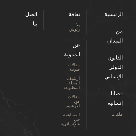
الرئيسية
ثقافة
اتصل
بنا
بلا
رتوش
من
الميدان
عن
المدونة
القانون
مقالات
الدولي
صوتية
الإنساني
أرشيف
المجلة
المطبوعة
قضايا
مقالات
من
إنسانية
الأرشيف
ملفات
المساهمة
في
«الإنساني»