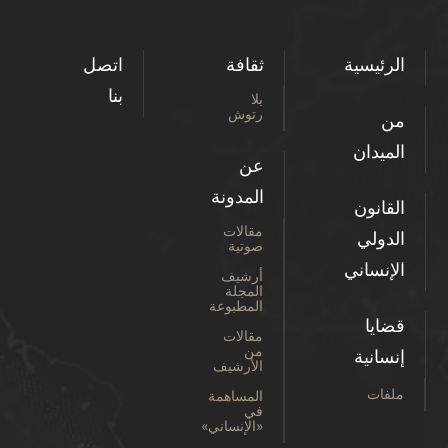
الرئيسية
ثقافة
اتصل
بنا
بلا
رتوش
من
الميدان
عن
المدونة
القانون
مقالات
الدولي
صوتية
الإنساني
أرشيف
المجلة
المطبوعة
قضايا
مقالات
من
إنسانية
الأرشيف
ملفات
المساهمة
في
«الإنساني»