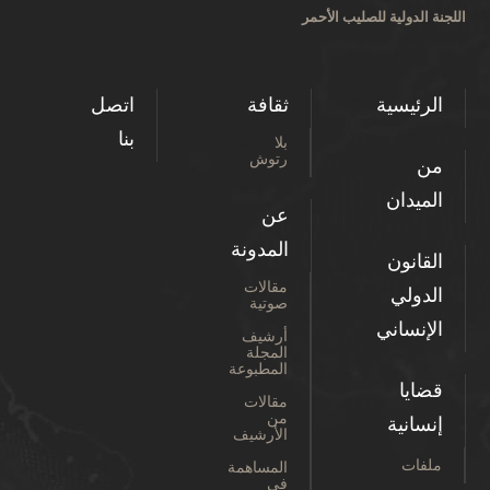
اللجنة الدولية للصليب الأحمر
الرئيسية
ثقافة
اتصل
بنا
بلا
رتوش
من
الميدان
عن
المدونة
القانون
مقالات
الدولي
صوتية
الإنساني
أرشيف
المجلة
المطبوعة
قضايا
مقالات
من
إنسانية
الأرشيف
ملفات
المساهمة
في