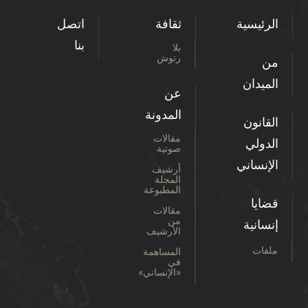
الرئيسية
ثقافة
اتصل
بنا
بلا
رتوش
من
الميدان
عن
المدونة
القانون
مقالات
الدولي
صوتية
الإنساني
أرشيف
المجلة
المطبوعة
قضايا
مقالات
من
إنسانية
الأرشيف
ملفات
المساهمة
في
«الإنساني»