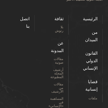
الرئيسية
ثقافة
اتصل
بنا
بلا
رتوش
من
الميدان
عن
المدونة
القانون
مقالات
الدولي
صوتية
الإنساني
أرشيف
المجلة
المطبوعة
قضايا
مقالات
من
إنسانية
الأرشيف
ملفات
المساهمة
في
«الإنساني»