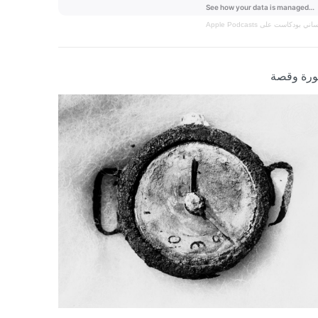
نساني
بودكاست على Apple Podcasts
رة وقصة