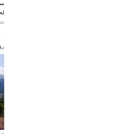
لح
تص
رؤ