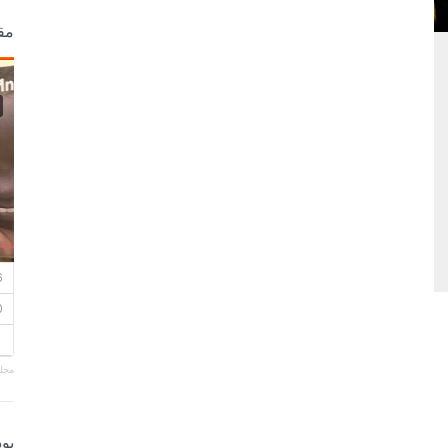
مق
مجلة
بو