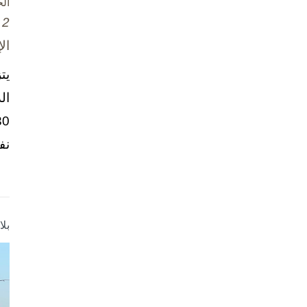
ال
2 تشرين الأول / أكتوبر، 2025
ال
يت
ال
نف
بل