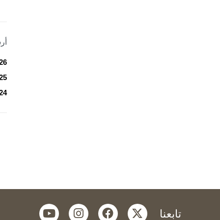
أر
26
25
24
youtube
instagram
facebook
twitter
تابعنا