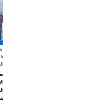
عا
8 تشرين الأول / أكتوبر، 2025
ال
بع
ال
ال
شخ