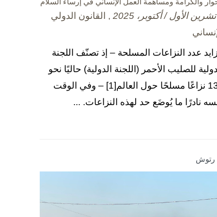
حوار والكرامة ومساهمة العمل الإنساني في إرساء السلام
, القانون الدولي
إنساني
زايد عدد النزاعات المسلحة – إذ تصنّف اللجنة
دولية للصليب الأحمر (اللجنة الدولية) حاليًا نحو
130 نزاعًا مسلحًا حول العالم[1] – وفي الوقت
سه نادرًا ما يُوضَع حد لهذه النزاعات. ...
ا رتوش