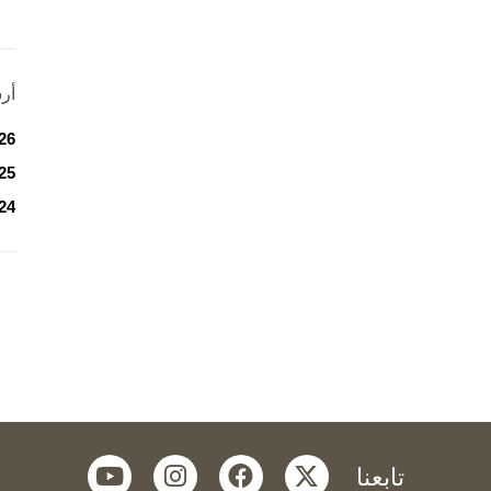
أر
26
25
24
youtube
instagram
facebook
twitter
تابعنا