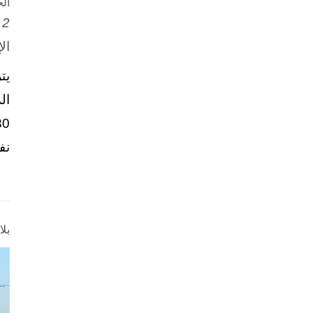
ال
2 تشرين الأول / أكتوبر، 2025
ال
يت
ال
نف
بل