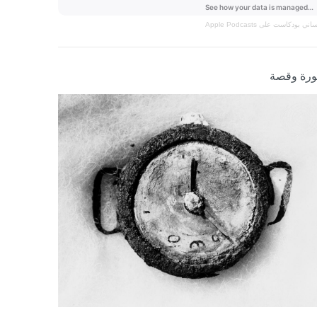
نساني
بودكاست على Apple Podcasts
رة وقصة