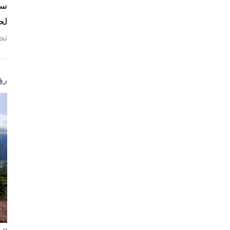
لح
تص
رؤ