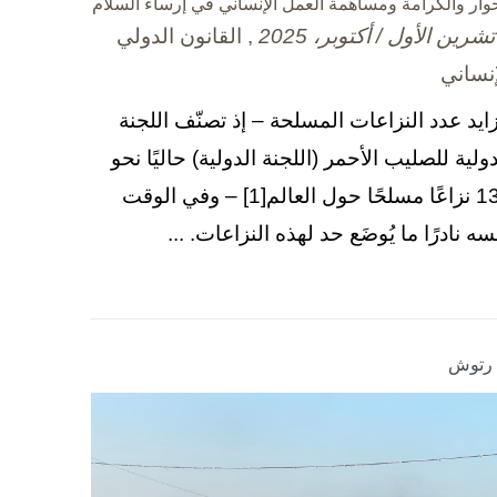
حوار والكرامة ومساهمة العمل الإنساني في إرساء السلام
, القانون الدولي
إنساني
زايد عدد النزاعات المسلحة – إذ تصنّف اللجنة
دولية للصليب الأحمر (اللجنة الدولية) حاليًا نحو
130 نزاعًا مسلحًا حول العالم[1] – وفي الوقت
سه نادرًا ما يُوضَع حد لهذه النزاعات. ...
ا رتوش