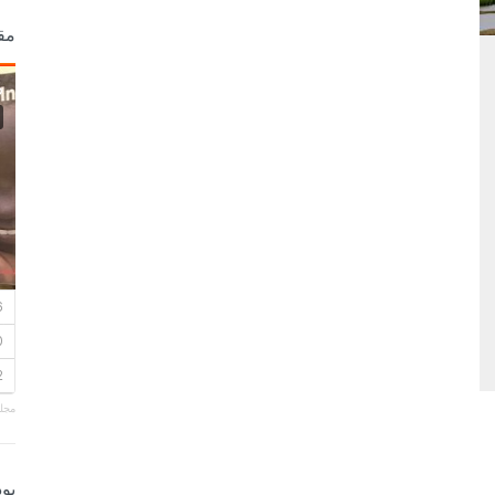
مق
مجلة
بو