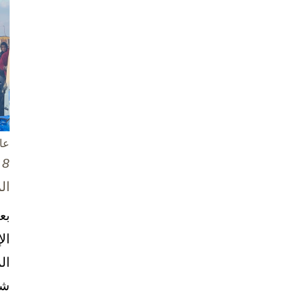
عا
8 تشرين الأول / أكتوبر، 2025
ال
بع
ال
ال
شخ