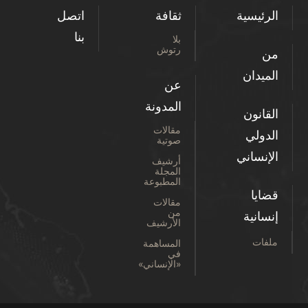
الرئيسية
ثقافة
اتصل
بنا
بلا
رتوش
من
الميدان
عن
المدونة
القانون
مقالات
الدولي
صوتية
الإنساني
أرشيف
المجلة
المطبوعة
قضايا
مقالات
من
إنسانية
الأرشيف
ملفات
المساهمة
في
«الإنساني»