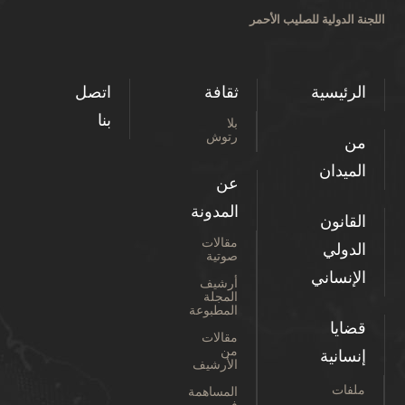
اللجنة الدولية للصليب الأحمر
الرئيسية
ثقافة
اتصل
بنا
بلا
رتوش
من
الميدان
عن
المدونة
القانون
مقالات
الدولي
صوتية
الإنساني
أرشيف
المجلة
المطبوعة
قضايا
مقالات
من
إنسانية
الأرشيف
ملفات
المساهمة
في