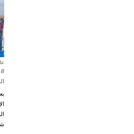
عا
8 تشرين الأول / أكتوبر، 2025
ال
بع
ال
ال
شخ