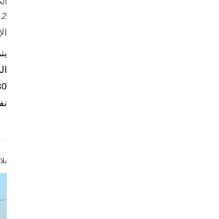
ال
2 تشرين الأول / أكتوبر، 2025
ال
يت
ال
نف
بل