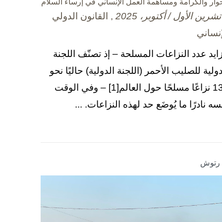
حوار والكرامة ومساهمة العمل الإنساني في إرساء السلام
, القانون الدولي
إنساني
زايد عدد النزاعات المسلحة – إذ تصنّف اللجنة
دولية للصليب الأحمر (اللجنة الدولية) حاليًا نحو
130 نزاعًا مسلحًا حول العالم[1] – وفي الوقت
سه نادرًا ما يُوضَع حد لهذه النزاعات. ...
ا رتوش