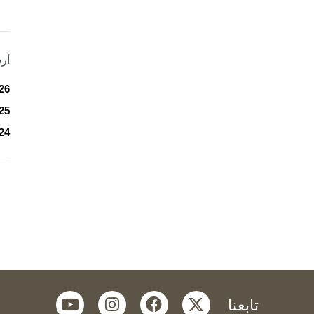
أر
26
25
24
youtube
instagram
facebook
twitter
تابعنا