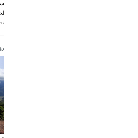
لح
تص
رؤ