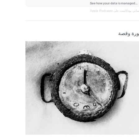
نساني
بودكاست على Apple Podcasts
رة وقصة