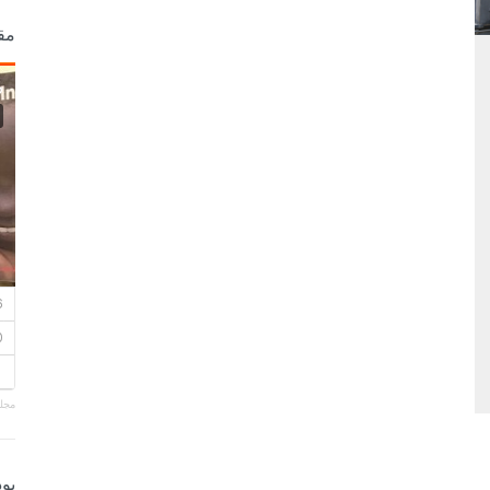
مق
مجلة
بو