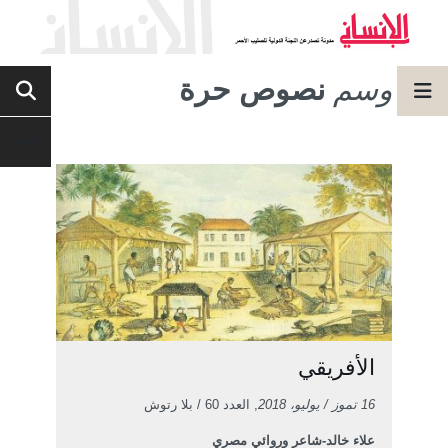
وسم
نصوص حرة
الأفريقي
16 تموز / يوليو، 2018
, العدد 60 / بلا رتوش
علاء خالد-شاعر وروائي مصري