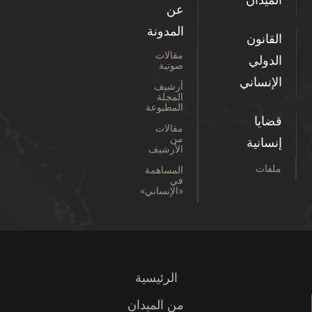
الميدان
عن
المدونة
القانون
مقالات
الدولي
صوتية
الإنساني
أرشيف
المجلة
المطبوعة
قضايا
مقالات
من
إنسانية
الأرشيف
ملفات
المساهمة
في
«الإنساني»
الرئيسية
من الميدان