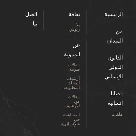
الرئيسية
ثقافة
اتصل
بنا
بلا
رتوش
من
الميدان
عن
المدونة
القانون
مقالات
الدولي
صوتية
الإنساني
أرشيف
المجلة
المطبوعة
قضايا
مقالات
من
إنسانية
الأرشيف
ملفات
المساهمة
في
«الإنساني»