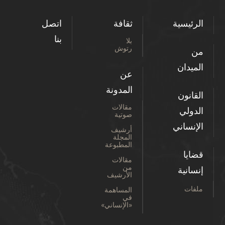
الرئيسية
ثقافة
اتصل
بنا
بلا
رتوش
من
الميدان
عن
المدونة
القانون
مقالات
الدولي
صوتية
الإنساني
أرشيف
المجلة
المطبوعة
قضايا
مقالات
من
إنسانية
الأرشيف
ملفات
المساهمة
في
«الإنساني»