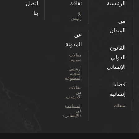
الرئيسية
ثقافة
اتصل
بنا
بلا
رتوش
من
الميدان
عن
المدونة
القانون
مقالات
الدولي
صوتية
الإنساني
أرشيف
المجلة
المطبوعة
قضايا
مقالات
من
إنسانية
الأرشيف
ملفات
المساهمة
في
«الإنساني»