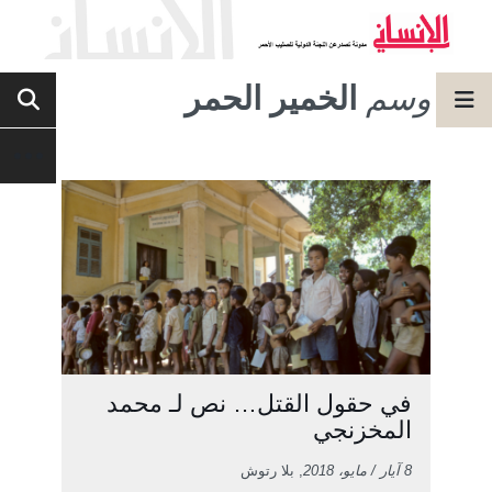
وسم
الخمير الحمر
في حقول القتل… نص لـ محمد
المخزنجي
8 آيار / مايو، 2018
, بلا رتوش