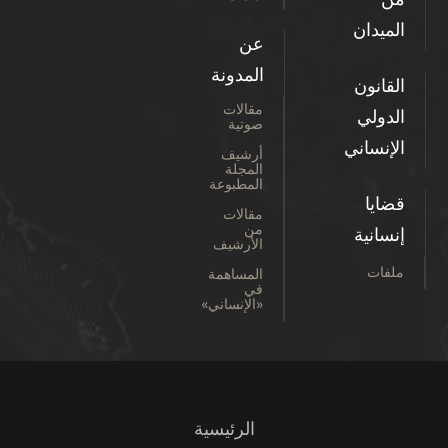
الميدان
عن
المدونة
القانون
مقالات
الدولي
صوتية
الإنساني
أرشيف
المجلة
المطبوعة
قضايا
مقالات
من
إنسانية
الأرشيف
ملفات
المساهمة
في
«الإنساني»
الرئيسية