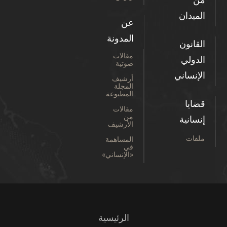
من
الميدان
عن
المدونة
القانون
مقالات
الدولي
صوتية
الإنساني
أرشيف
المجلة
المطبوعة
قضايا
مقالات
من
إنسانية
الأرشيف
ملفات
المساهمة
في
«الإنساني»
الرئيسية