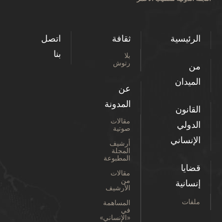
الرئيسية
ثقافة
اتصل
بنا
بلا
رتوش
من
الميدان
عن
المدونة
القانون
مقالات
الدولي
صوتية
الإنساني
أرشيف
المجلة
المطبوعة
قضايا
مقالات
من
إنسانية
الأرشيف
ملفات
المساهمة
في
«الإنساني»