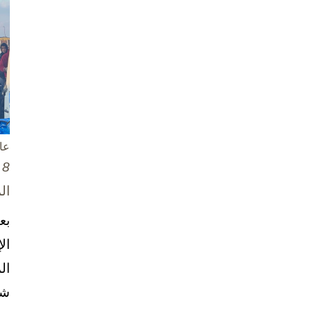
عا
8 تشرين الأول / أكتوبر، 2025
ال
بع
ال
ال
شخ