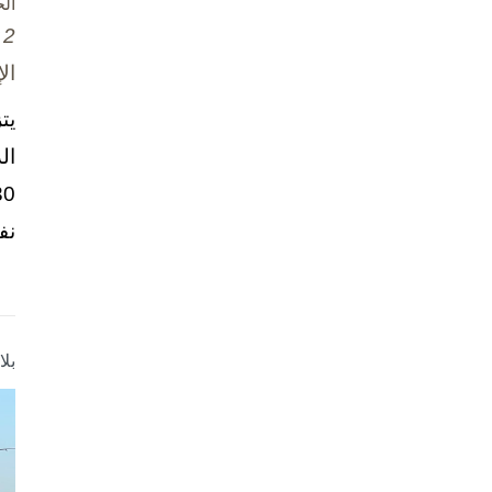
ال
2 تشرين الأول / أكتوبر، 2025
ال
يت
ال
نف
بل