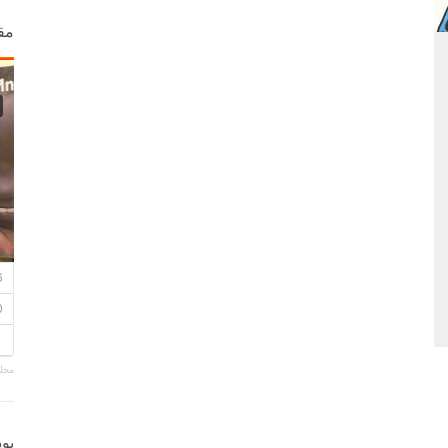
مق
مجلة
بو