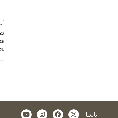
أر
26
25
24
youtube
instagram
facebook
twitter
تابعنا