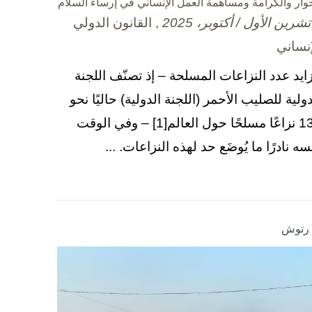
حوار والكرامة ومساهمة العمل الإنساني في إرساء السلام
, القانون الدولي
إنساني
زايد عدد النزاعات المسلحة – إذ تصنّف اللجنة
دولية للصليب الأحمر (اللجنة الدولية) حاليًا نحو
130 نزاعًا مسلحًا حول العالم[1] – وفي الوقت
سه نادرًا ما يُوضَع حد لهذه النزاعات. ...
ا رتوش