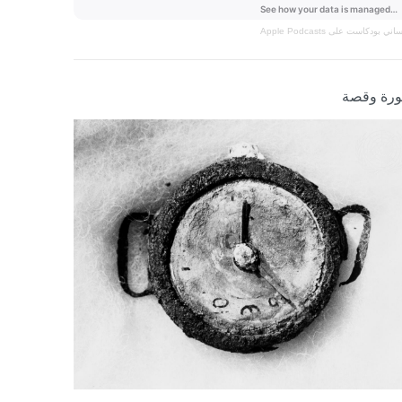
نساني
بودكاست على Apple Podcasts
رة وقصة