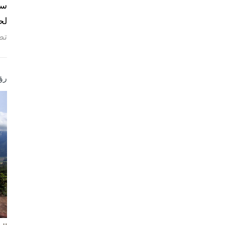
لح
تص
رؤ