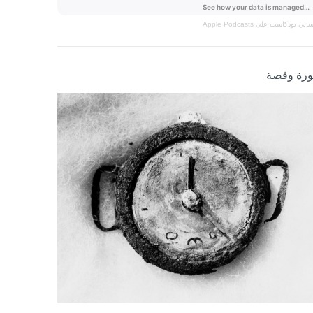
نساني
بودكاست على Apple Podcasts
رة وقصة