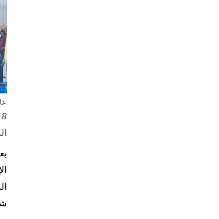
عا
8 تشرين الأول / أكتوبر، 2025
ال
بع
ال
ال
شخ