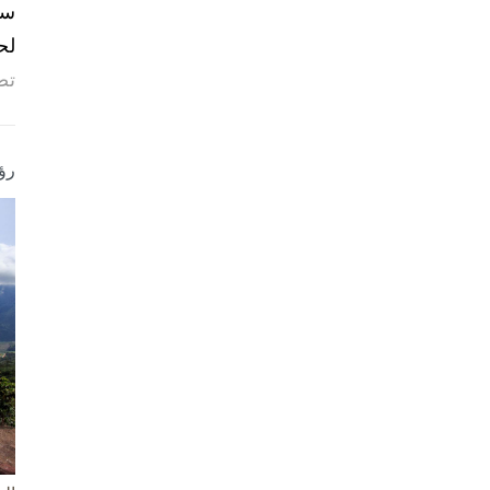
لح
تص
رؤ