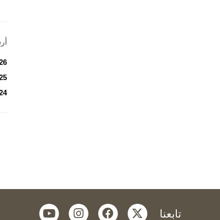
أر
26
25
24
youtube
instagram
facebook
twitter
تابعنا