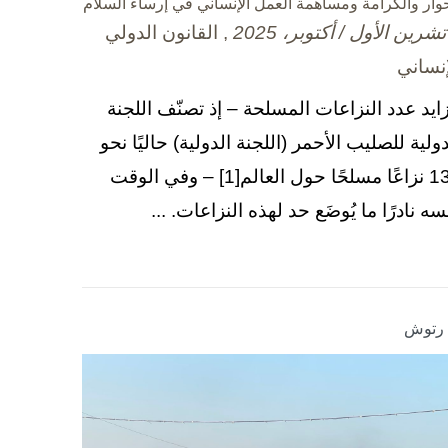
حوار والكرامة ومساهمة العمل الإنساني في إرساء السلام
, القانون الدولي
إنساني
زايد عدد النزاعات المسلحة – إذ تصنّف اللجنة
دولية للصليب الأحمر (اللجنة الدولية) حاليًا نحو
130 نزاعًا مسلحًا حول العالم[1] – وفي الوقت
سه نادرًا ما يُوضَع حد لهذه النزاعات. ...
ا رتوش