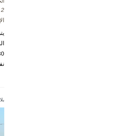
ال
2 تشرين الأول / أكتوبر، 2025
ال
يت
ال
نف
بل