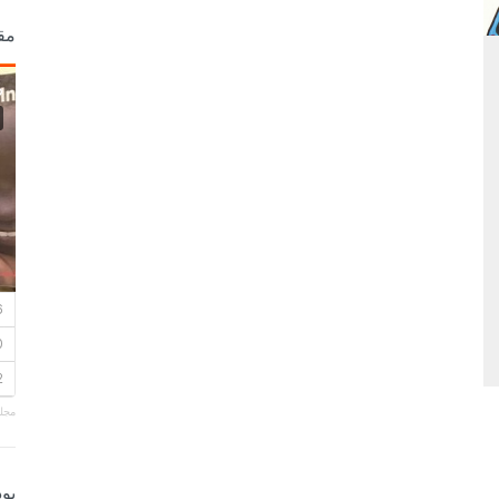
مق
مجلة
بو