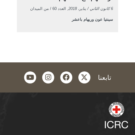
6 كانون الثاني / يناير، 2018
, العدد 60 / من الميدان
سينتيا عون وريهام باعشر
youtube
instagram
facebook
twitter
تابعنا