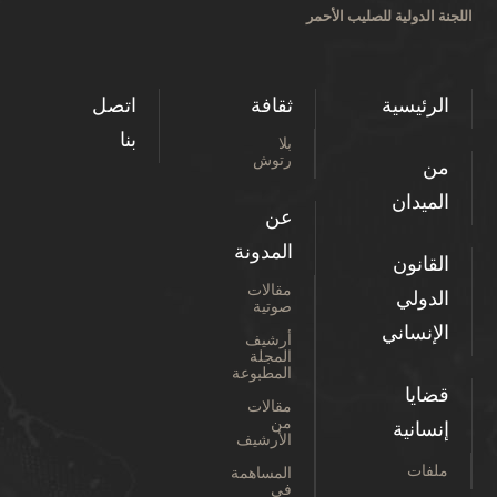
اللجنة الدولية للصليب الأحمر
الرئيسية
ثقافة
اتصل
بنا
بلا
رتوش
من
الميدان
عن
المدونة
القانون
مقالات
الدولي
صوتية
الإنساني
أرشيف
المجلة
المطبوعة
قضايا
مقالات
من
إنسانية
الأرشيف
ملفات
المساهمة
في