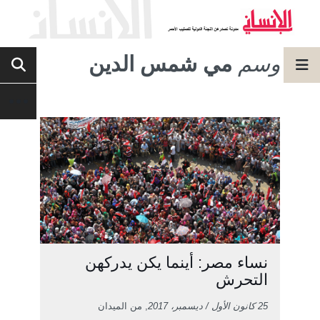
وسم
مي شمس الدين
نساء مصر: أينما يكن يدركهن
التحرش
25 كانون الأول / ديسمبر، 2017
, من الميدان