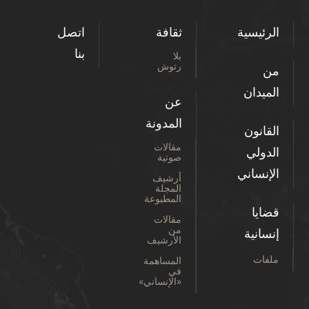
الرئيسية
ثقافة
اتصل
بنا
بلا
رتوش
من
الميدان
عن
المدونة
القانون
مقالات
الدولي
صوتية
الإنساني
أرشيف
المجلة
المطبوعة
قضايا
مقالات
من
إنسانية
الأرشيف
ملفات
المساهمة
في
«الإنساني»