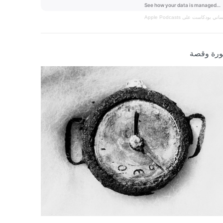
نساني
بودكاست على Apple Podcasts
رة وقصة