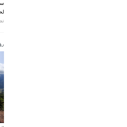
لح
تص
رؤ