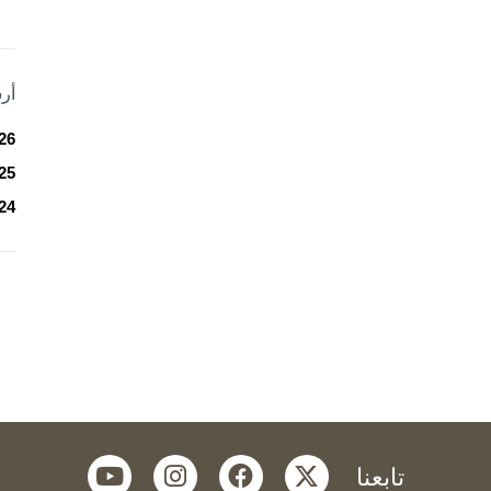
أر
26
25
24
youtube
instagram
facebook
twitter
تابعنا