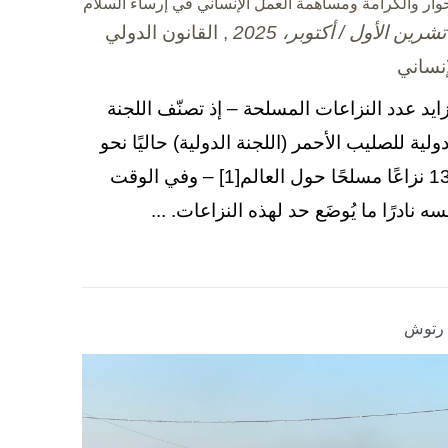
حوار والكرامة ومساهمة العمل الإنساني في إرساء السلام
, القانون الدولي
إنساني
زايد عدد النزاعات المسلحة – إذ تصنّف اللجنة
دولية للصليب الأحمر (اللجنة الدولية) حاليًا نحو
130 نزاعًا مسلحًا حول العالم[1] – وفي الوقت
سه نادرًا ما يُوضَع حد لهذه النزاعات. ...
ا رتوش