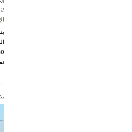
ال
2 تشرين الأول / أكتوبر، 2025
ال
يت
ال
نف
بل