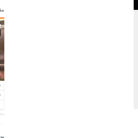
مق
مجلة
بو