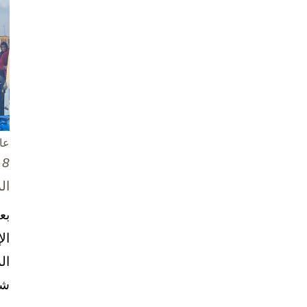
عا
8 تشرين الأول / أكتوبر، 2025
ال
بع
ال
ال
شخ