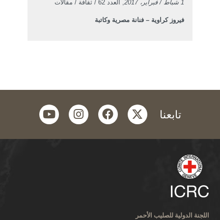
1 شباط / فبراير، 2017
, العدد 62 / ثقافة / مقالات
فيروز كراوية – فنانة مصرية وكاتبة
youtube
instagram
facebook
twitter
تابعنا
اللجنة الدولية للصليب الأحمر