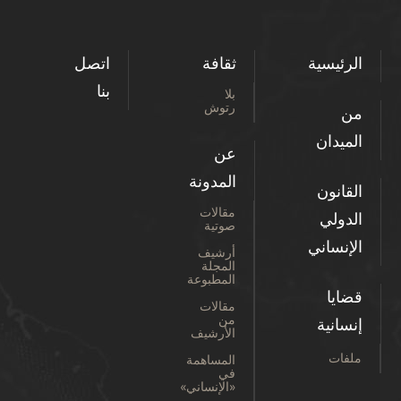
الرئيسية
ثقافة
اتصل
بنا
بلا
رتوش
من
الميدان
عن
المدونة
القانون
مقالات
الدولي
صوتية
الإنساني
أرشيف
المجلة
المطبوعة
قضايا
مقالات
من
إنسانية
الأرشيف
ملفات
المساهمة
في
«الإنساني»