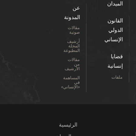
الميدان
عن
المدونة
القانون
مقالات
الدولي
صوتية
الإنساني
أرشيف
المجلة
المطبوعة
قضايا
مقالات
من
إنسانية
الأرشيف
ملفات
المساهمة
في
«الإنساني»
الرئيسية