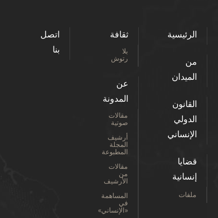
الرئيسية
ثقافة
اتصل
بنا
بلا
رتوش
من
الميدان
عن
المدونة
القانون
مقالات
الدولي
صوتية
الإنساني
أرشيف
المجلة
المطبوعة
قضايا
مقالات
من
إنسانية
الأرشيف
ملفات
المساهمة
في
«الإنساني»