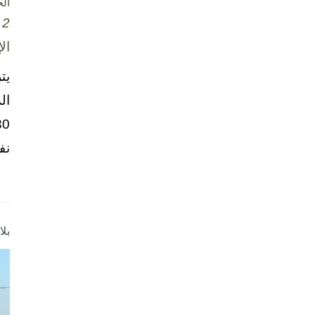
ال
2 تشرين الأول / أكتوبر، 2025
ال
يت
ال
نف
بل