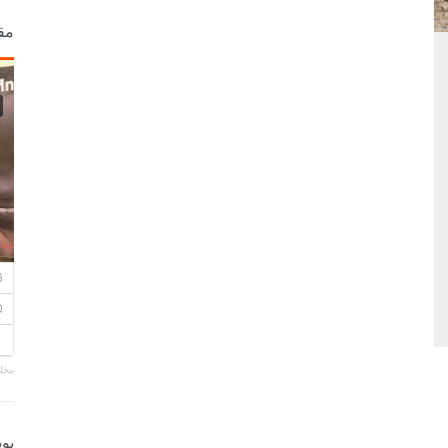
مق
مجلة
بو