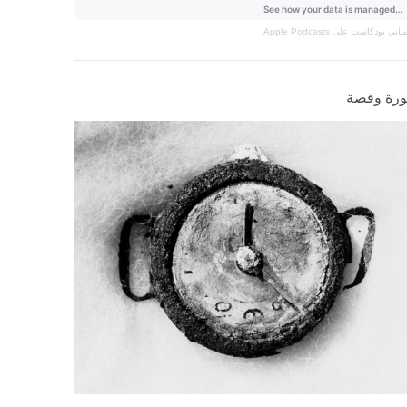
نساني
بودكاست على Apple Podcasts
رة وقصة