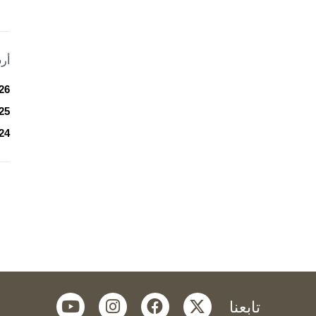
أر
26
25
24
youtube
instagram
facebook
twitter
تابعنا