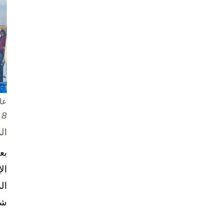
عا
8 تشرين الأول / أكتوبر، 2025
ال
بع
ال
ال
شخ