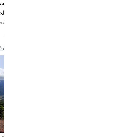
لح
تص
رؤ