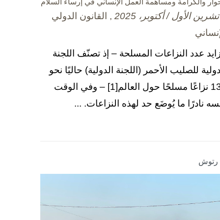
حوار والكرامة ومساهمة العمل الإنساني في إرساء السلام
, القانون الدولي
إنساني
زايد عدد النزاعات المسلحة – إذ تصنّف اللجنة
دولية للصليب الأحمر (اللجنة الدولية) حاليًا نحو
130 نزاعًا مسلحًا حول العالم[1] – وفي الوقت
سه نادرًا ما يُوضَع حد لهذه النزاعات. ...
ا رتوش