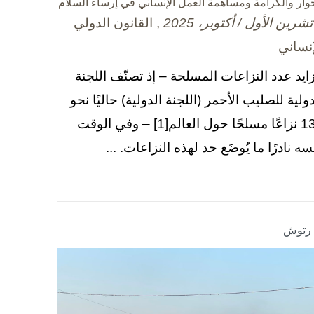
حوار والكرامة ومساهمة العمل الإنساني في إرساء السلام
, القانون الدولي
إنساني
زايد عدد النزاعات المسلحة – إذ تصنّف اللجنة
دولية للصليب الأحمر (اللجنة الدولية) حاليًا نحو
130 نزاعًا مسلحًا حول العالم[1] – وفي الوقت
سه نادرًا ما يُوضَع حد لهذه النزاعات. ...
ا رتوش