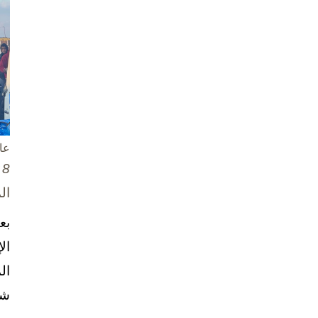
عا
8 تشرين الأول / أكتوبر، 2025
ال
بع
ال
ال
شخ