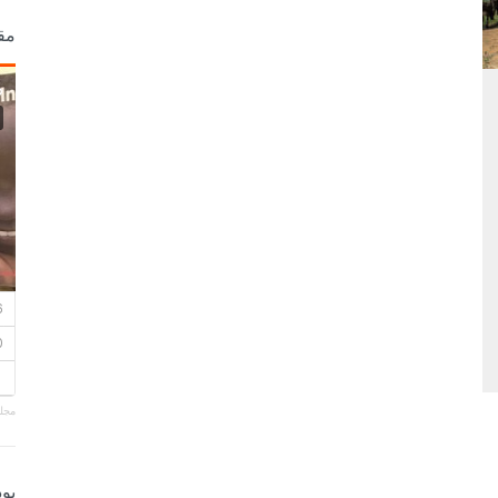
مق
مجلة
بو