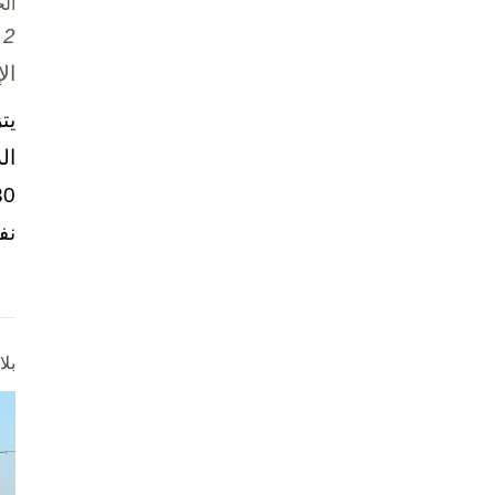
ال
2 تشرين الأول / أكتوبر، 2025
ال
يت
ال
نف
بل