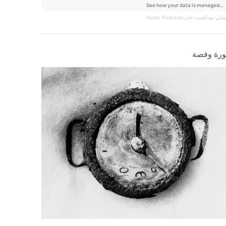
نساني
بودكاست على Apple Podcasts
رة وقصة