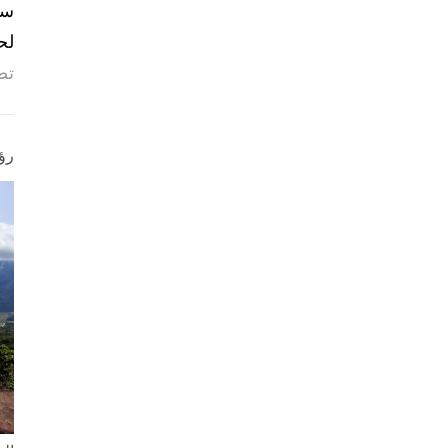
لح
تص
رؤ