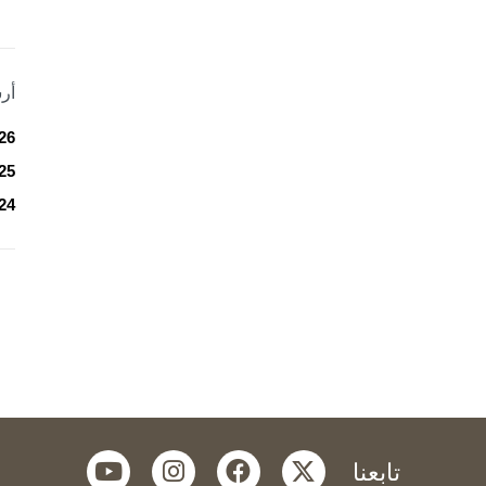
أر
26
25
24
youtube
instagram
facebook
twitter
تابعنا