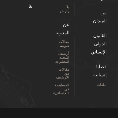
بنا
بلا
رتوش
من
الميدان
عن
المدونة
القانون
مقالات
الدولي
صوتية
الإنساني
أرشيف
المجلة
المطبوعة
قضايا
مقالات
من
إنسانية
الأرشيف
ملفات
المساهمة
في
«الإنساني»