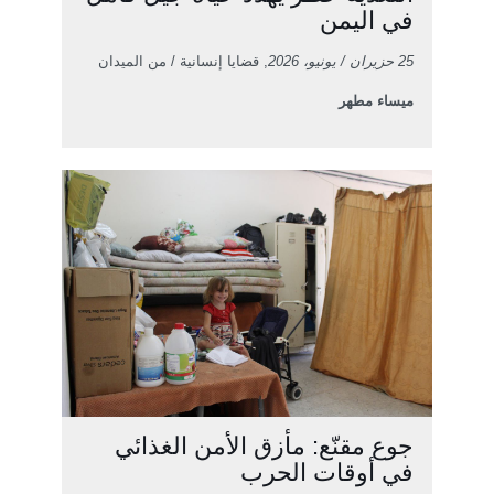
في اليمن
25 حزيران / يونيو، 2026
, قضايا إنسانية / من الميدان
ميساء مطهر
جوع مقنّع: مأزق الأمن الغذائي
في أوقات الحرب