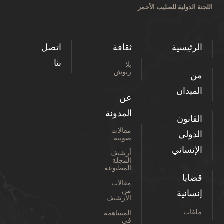
اللجنة الدولية للصليب الأحمر
الرئيسية
ثقافة
اتصل
بنا
بلا
رتوش
من
الميدان
عن
المدونة
القانون
مقالات
الدولي
صوتية
الإنساني
أرشيف
المجلة
المطبوعة
قضايا
مقالات
من
إنسانية
الأرشيف
ملفات
المساهمة
في