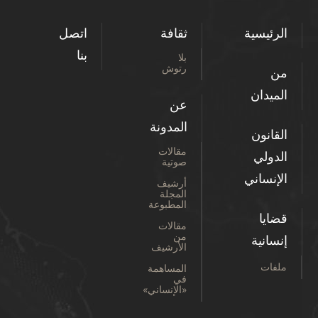
الرئيسية
ثقافة
اتصل
بنا
بلا
رتوش
من
الميدان
عن
المدونة
القانون
مقالات
الدولي
صوتية
الإنساني
أرشيف
المجلة
المطبوعة
قضايا
مقالات
من
إنسانية
الأرشيف
ملفات
المساهمة
في
«الإنساني»