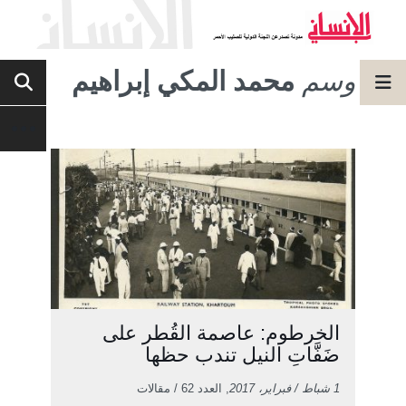
وسم
محمد المكي إبراهيم
الخرطوم: عاصمة القُطر على
ضَفَّاتِ النيل تندب حظها
1 شباط / فبراير، 2017
, العدد 62 / مقالات