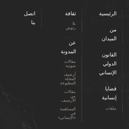
الرئيسية
ثقافة
اتصل
بنا
بلا
رتوش
من
الميدان
عن
المدونة
القانون
مقالات
الدولي
صوتية
الإنساني
أرشيف
المجلة
المطبوعة
قضايا
مقالات
من
إنسانية
الأرشيف
ملفات
المساهمة
في
«الإنساني»