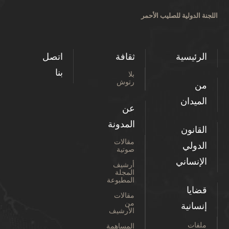
اللجنة الدولية للصليب الأحمر
الرئيسية
ثقافة
اتصل
بنا
بلا
رتوش
من
الميدان
عن
المدونة
القانون
مقالات
الدولي
صوتية
الإنساني
أرشيف
المجلة
المطبوعة
قضايا
مقالات
من
إنسانية
الأرشيف
ملفات
المساهمة