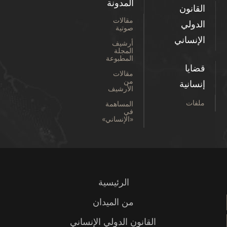
المدونة
القانون
مقالات
الدولي
صوتية
الإنساني
أرشيف
المجلة
المطبوعة
قضايا
مقالات
من
إنسانية
الأرشيف
ملفات
المساهمة
في
«الإنساني»
الرئيسية
من الميدان
القانون الدولي الإنساني