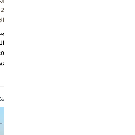
ال
2 تشرين الأول / أكتوبر، 2025
ال
يت
ال
نف
بل