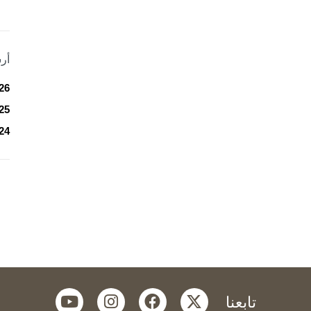
أر
26
25
24
youtube
instagram
facebook
twitter
تابعنا