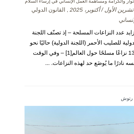
حوار والكرامة ومساهمة العمل الإنساني في إرساء السلام
, القانون الدولي
إنساني
زايد عدد النزاعات المسلحة – إذ تصنّف اللجنة
دولية للصليب الأحمر (اللجنة الدولية) حاليًا نحو
130 نزاعًا مسلحًا حول العالم[1] – وفي الوقت
سه نادرًا ما يُوضَع حد لهذه النزاعات. ...
ا رتوش