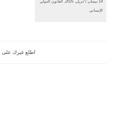
14 نيسان / أبريل، 2025
, القانون الدولي
الإنساني
اطلع غيرك على ه