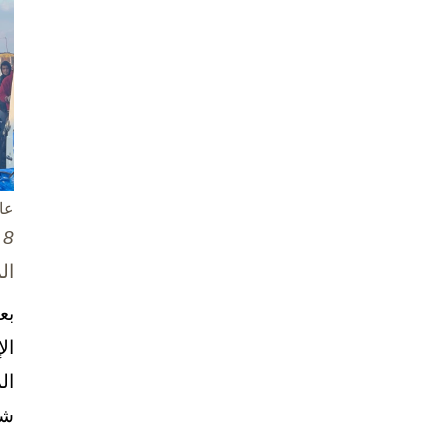
عا
8 تشرين الأول / أكتوبر، 2025
ال
بع
ال
ال
شخ