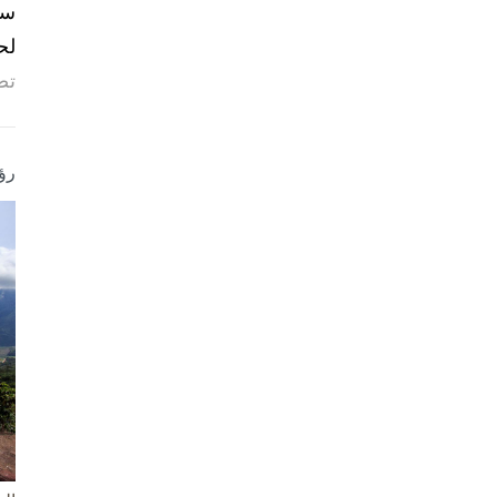
لح
تص
رؤ