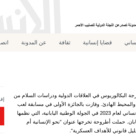
نساني
قضايا إنسانية
ثقافة
عن المدونة
اتصل
جة
البكالوريوس
في
العلاقات
الدولية
ودراسات
السلام
من
إقر
والمحيط
الهادئ
.
و
فازت
بالجائزة
الأولى
في
مسابقة
لعب
نساني
لعام
2023
في
الجولة
الوطنية
اليابانية
،
التي
نظمها
ابان
.
حملت
أطروحة
تخرجها
عنوان
“
نحو
الإنسانية
أم
ليل
قانوني
للأهداف
العسكرية
“.