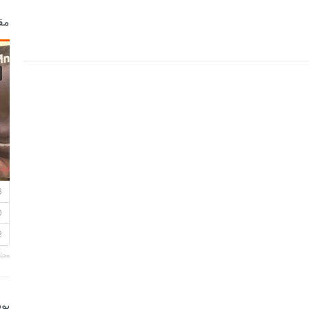
مق
مجلة
بو