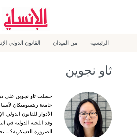
الرئيسية
من الميدان
القانون الدولي الإ
ثاو نجوين
حصلت
ثاو
نجوين
على
در
جامعة
ريتسوميكان
لآسيا
الأدوار
للقانون
الدولي
الإ
وفد
اللجنة
الدولية
في
الي
الضرورة
العسكرية
؟
–
تح