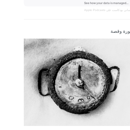
نساني
بودكاست على Apple Podcasts
رة وقصة