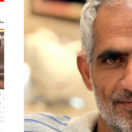
مق
مجلة