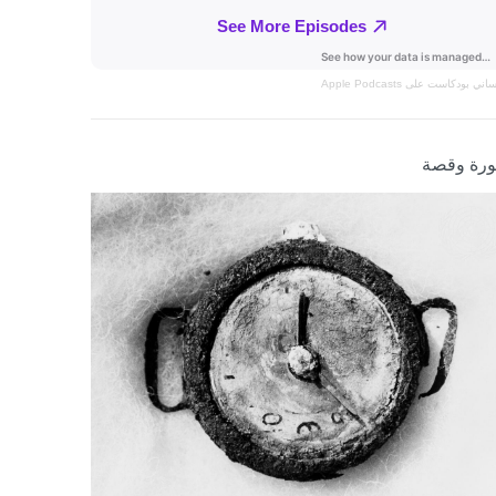
نساني
بودكاست على Apple Podcasts
رة وقصة