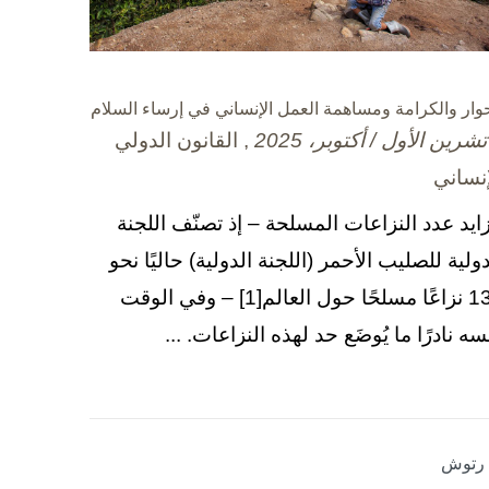
حوار والكرامة ومساهمة العمل الإنساني في إرساء السلام
, القانون الدولي
إنساني
زايد عدد النزاعات المسلحة – إذ تصنّف اللجنة
دولية للصليب الأحمر (اللجنة الدولية) حاليًا نحو
130 نزاعًا مسلحًا حول العالم[1] – وفي الوقت
سه نادرًا ما يُوضَع حد لهذه النزاعات. ...
ا رتوش