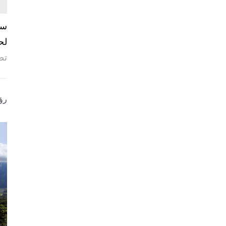
لح
تص
رؤ