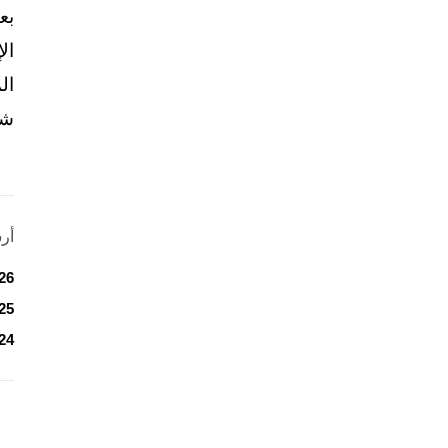
بع
ال
ال
شخ
أر
26
25
24