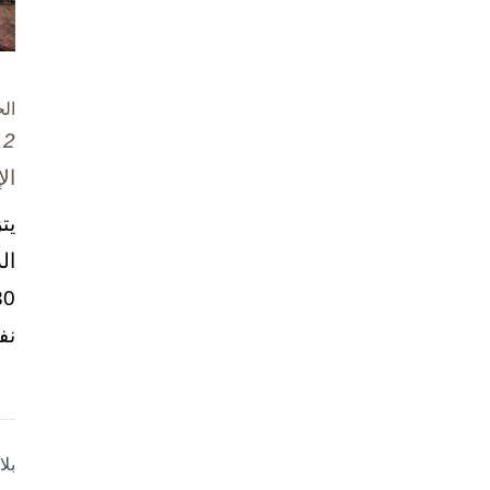
ال
2 تشرين الأول / أكتوبر، 2025
ال
يت
ال
نف
بل