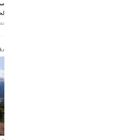
لح
تص
رؤ