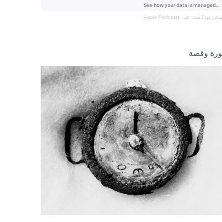
نساني
بودكاست على Apple Podcasts
رة وقصة