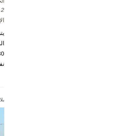
ال
2 تشرين الأول / أكتوبر، 2025
ال
يت
ال
نف
بل