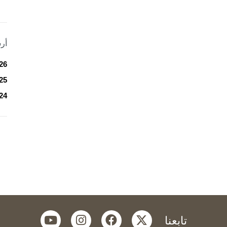
أر
26
25
24
youtube
instagram
facebook
twitter
تابعنا