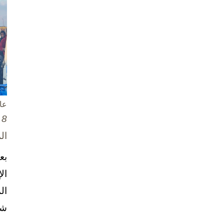
عا
8 تشرين الأول / أكتوبر، 2025
ال
بع
ال
ال
شخ