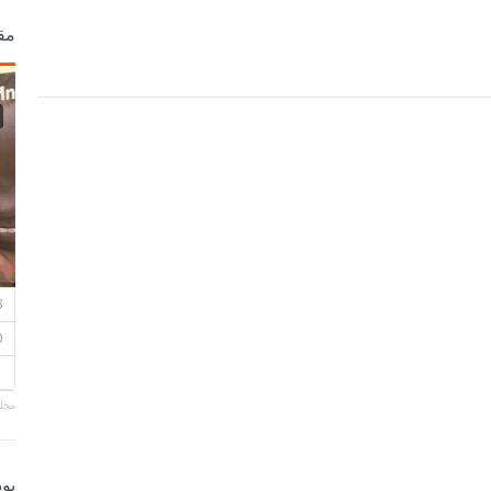
مق
مجلة
بو