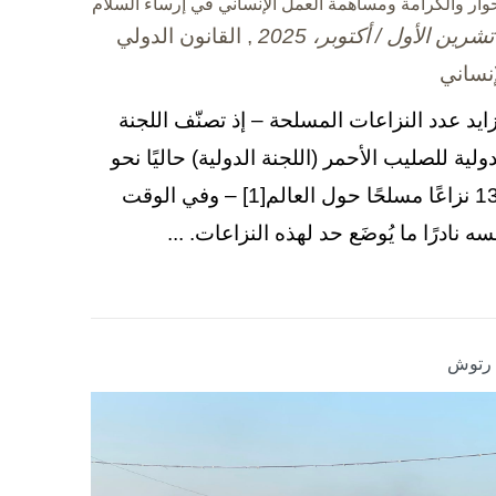
حوار والكرامة ومساهمة العمل الإنساني في إرساء السلام
, القانون الدولي
إنساني
زايد عدد النزاعات المسلحة – إذ تصنّف اللجنة
دولية للصليب الأحمر (اللجنة الدولية) حاليًا نحو
130 نزاعًا مسلحًا حول العالم[1] – وفي الوقت
سه نادرًا ما يُوضَع حد لهذه النزاعات. ...
ا رتوش