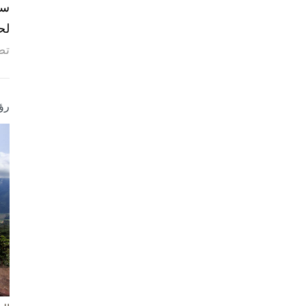
لح
تص
رؤ