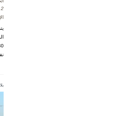
ال
2 تشرين الأول / أكتوبر، 2025
ال
يت
ال
نف
بل