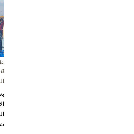
عا
8 تشرين الأول / أكتوبر، 2025
ال
بع
ال
ال
شخ