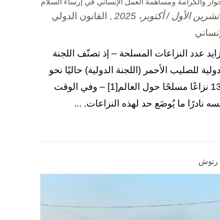
حوار والكرامة ومساهمة العمل الإنساني في إرساء السلام
, القانون الدولي
إنساني
زايد عدد النزاعات المسلحة – إذ تصنّف اللجنة
دولية للصليب الأحمر (اللجنة الدولية) حاليًا نحو
130 نزاعًا مسلحًا حول العالم[1] – وفي الوقت
سه نادرًا ما يُوضَع حد لهذه النزاعات. ...
ا رتوش