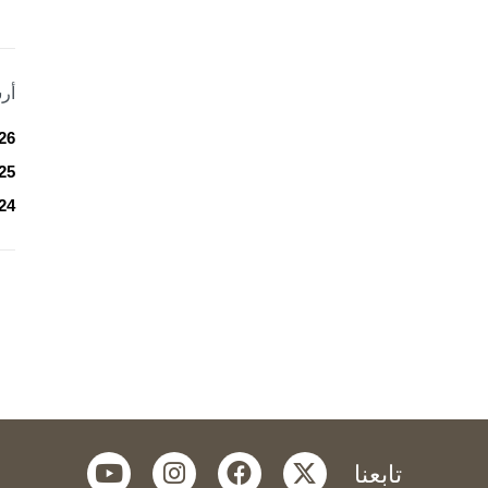
أر
26
25
24
youtube
instagram
facebook
twitter
تابعنا