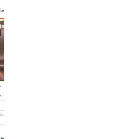
مق
مجلة
بو