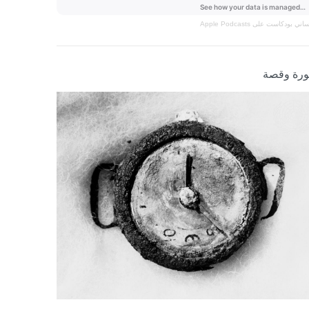
نساني
بودكاست على Apple Podcasts
رة وقصة