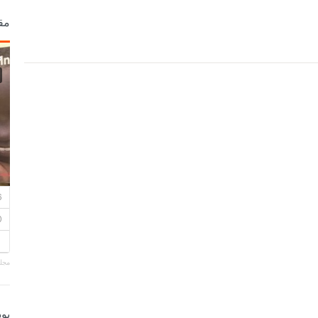
مق
مجلة
بو