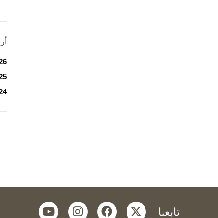
أر
26
25
24
youtube
instagram
facebook
twitter
تابعنا