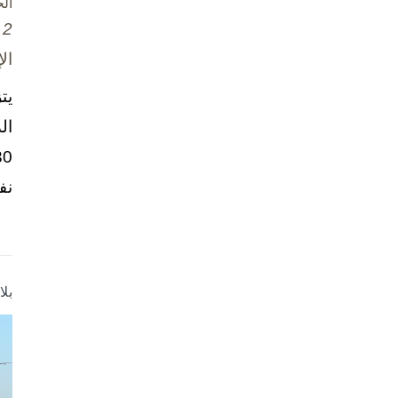
ال
2 تشرين الأول / أكتوبر، 2025
ال
يت
ال
نف
بل