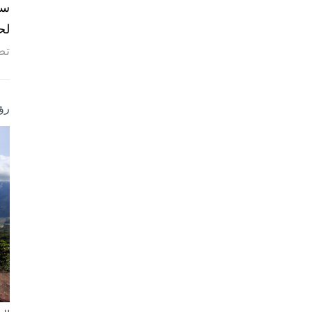
لح
تص
رؤ