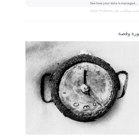
نساني
بودكاست على Apple Podcasts
رة وقصة