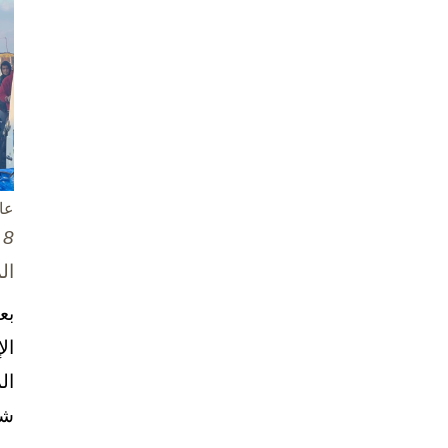
عا
8 تشرين الأول / أكتوبر، 2025
ال
بع
ال
ال
شخ