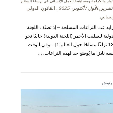
حوار والكرامة ومساهمة العمل الإنساني في إرساء السلام
, القانون الدولي
إنساني
زايد عدد النزاعات المسلحة – إذ تصنّف اللجنة
دولية للصليب الأحمر (اللجنة الدولية) حاليًا نحو
130 نزاعًا مسلحًا حول العالم[1] – وفي الوقت
سه نادرًا ما يُوضَع حد لهذه النزاعات. ...
ا رتوش