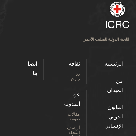
لية للصليب الأحمر
سية
ثقافة
اتصل
بنا
بلا
رتوش
ان
عن
المدونة
ون
مقالات
ي
صوتية
اني
أرشيف
المجلة