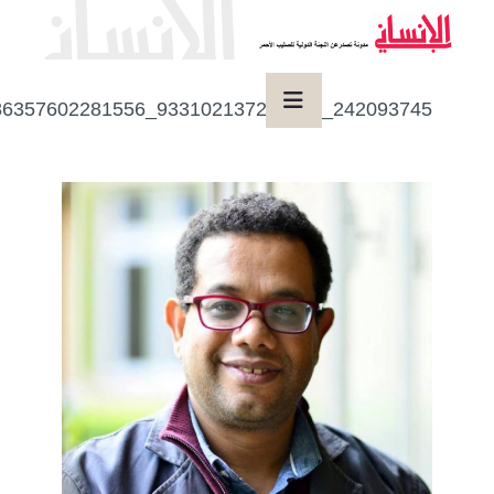
242093745_933102137290953_221748635