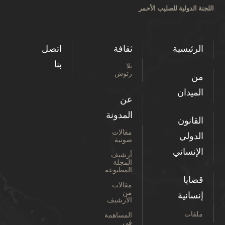
اللجنة الدولية للصليب الأحمر
الرئيسية
ثقافة
اتصل
بنا
بلا
رتوش
من
الميدان
عن
المدونة
القانون
مقالات
الدولي
صوتية
الإنساني
أرشيف
المجلة
المطبوعة
قضايا
مقالات
من
إنسانية
الأرشيف
ملفات
المساهمة
في