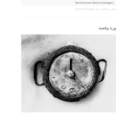
نساني
بودكاست على Apple Podcasts
رة وقصة