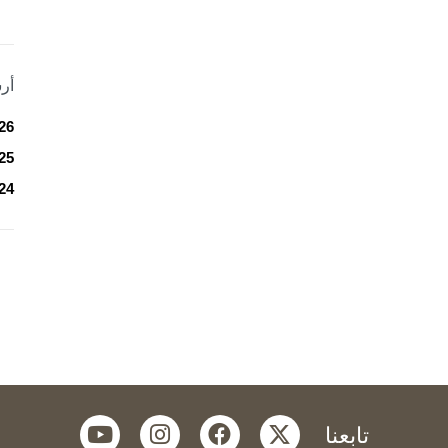
أر
26
25
24
youtube
instagram
facebook
twitter
تابعنا