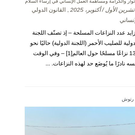
حوار والكرامة ومساهمة العمل الإنساني في إرساء السلام
, القانون الدولي
إنساني
زايد عدد النزاعات المسلحة – إذ تصنّف اللجنة
دولية للصليب الأحمر (اللجنة الدولية) حاليًا نحو
130 نزاعًا مسلحًا حول العالم[1] – وفي الوقت
سه نادرًا ما يُوضَع حد لهذه النزاعات. ...
ا رتوش