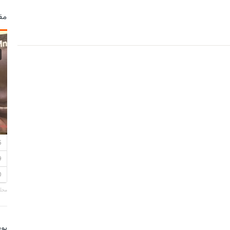
مق
مجلة
بو