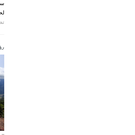
لح
تص
رؤ