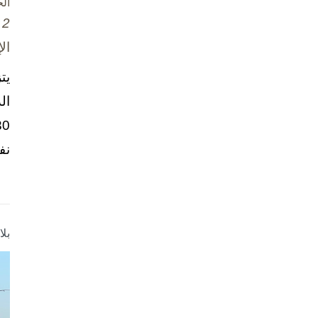
ال
2 تشرين الأول / أكتوبر، 2025
ال
يت
ال
نف
بل