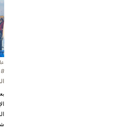
عا
8 تشرين الأول / أكتوبر، 2025
ال
بع
ال
ال
شخ