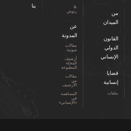
بنا
بلا
رتوش
من
الميدان
عن
المدونة
القانون
مقالات
الدولي
صوتية
الإنساني
أرشيف
المجلة
المطبوعة
قضايا
مقالات
من
إنسانية
الأرشيف
ملفات
المساهمة
في
«الإنساني»