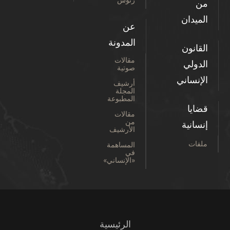
من
الميدان
عن
المدونة
القانون
مقالات
الدولي
صوتية
الإنساني
أرشيف
المجلة
المطبوعة
قضايا
مقالات
من
إنسانية
الأرشيف
ملفات
المساهمة
في
«الإنساني»
الرئيسية