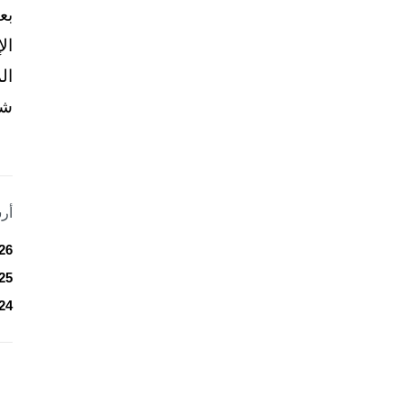
بع
ال
ال
شخ
أر
26
25
24