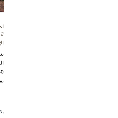
ال
2 تشرين الأول / أكتوبر، 2025
ال
يت
ال
نف
بل