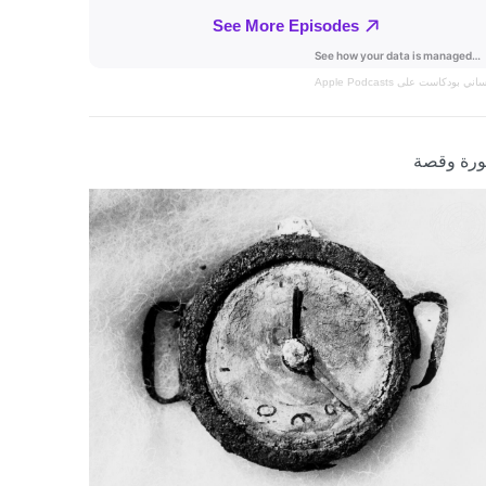
نساني
بودكاست على Apple Podcasts
رة وقصة