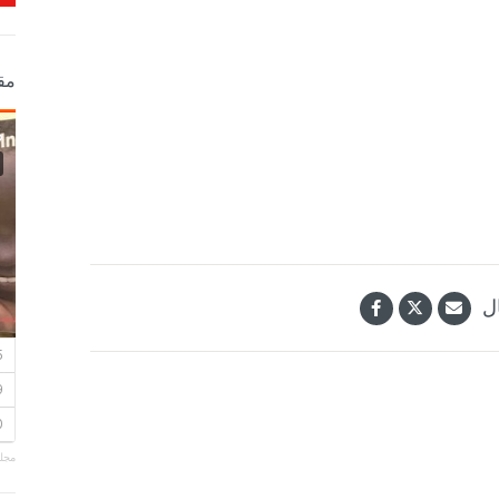
مق
ل
مجلة