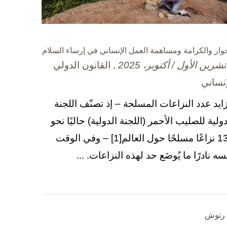
حوار والكرامة ومساهمة العمل الإنساني في إرساء السلام
, القانون الدولي
إنساني
زايد عدد النزاعات المسلحة – إذ تصنّف اللجنة
دولية للصليب الأحمر (اللجنة الدولية) حاليًا نحو
130 نزاعًا مسلحًا حول العالم[1] – وفي الوقت
سه نادرًا ما يُوضَع حد لهذه النزاعات. ...
ا رتوش