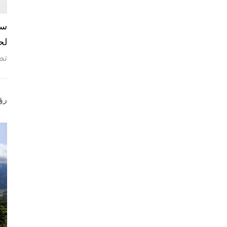
لح
تص
رؤ