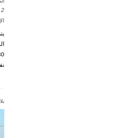
ال
2 تشرين الأول / أكتوبر، 2025
ال
يت
ال
نف
بل