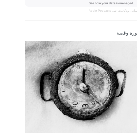
نساني
بودكاست على Apple Podcasts
رة وقصة