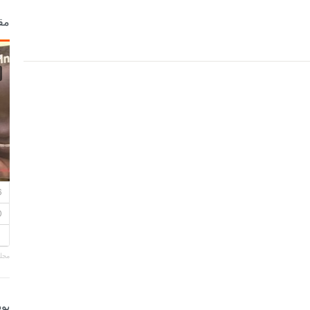
مق
مجلة
بو