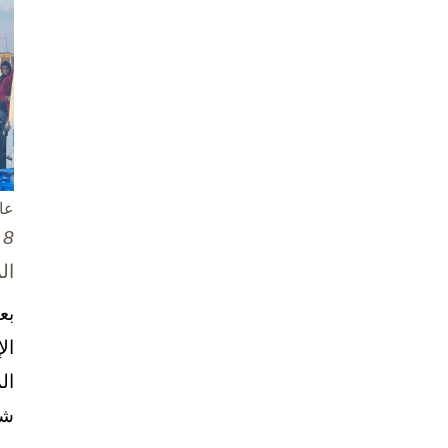
عا
8 تشرين الأول / أكتوبر، 2025
ال
بع
ال
ال
شخ