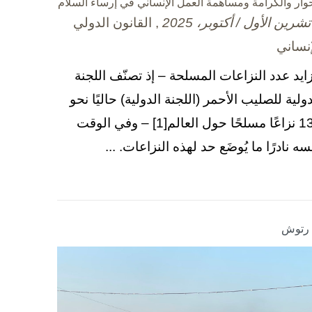
حوار والكرامة ومساهمة العمل الإنساني في إرساء السلام
, القانون الدولي
إنساني
زايد عدد النزاعات المسلحة – إذ تصنّف اللجنة
دولية للصليب الأحمر (اللجنة الدولية) حاليًا نحو
130 نزاعًا مسلحًا حول العالم[1] – وفي الوقت
سه نادرًا ما يُوضَع حد لهذه النزاعات. ...
ا رتوش