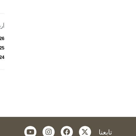
أر
26
25
24
youtube
instagram
facebook
twitter
تابعنا