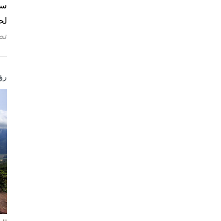
لح
تص
رؤ