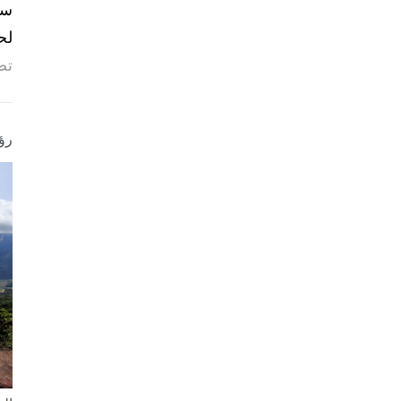
لح
تص
رؤ