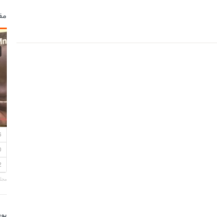
مق
مجلة
بو