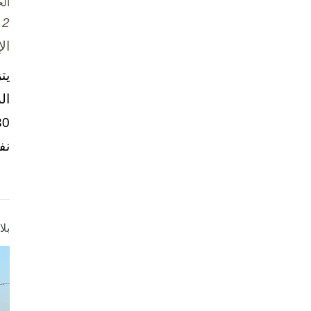
ال
2 تشرين الأول / أكتوبر، 2025
ال
يت
ال
نف
بل