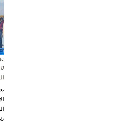
عا
8 تشرين الأول / أكتوبر، 2025
ال
بع
ال
ال
شخ