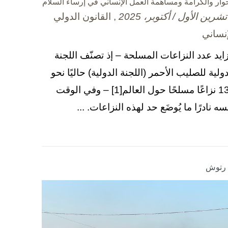
حوار والكرامة ومساهمة العمل الإنساني في إرساء السلام
, القانون الدولي
إنساني
زايد عدد النزاعات المسلحة – إذ تصنّف اللجنة
دولية للصليب الأحمر (اللجنة الدولية) حاليًا نحو
130 نزاعًا مسلحًا حول العالم[1] – وفي الوقت
سه نادرًا ما يُوضَع حد لهذه النزاعات. ...
ا رتوش