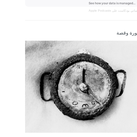
نساني
بودكاست على Apple Podcasts
رة وقصة