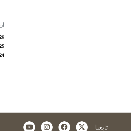
أر
26
25
24
youtube
instagram
facebook
twitter
تابعنا