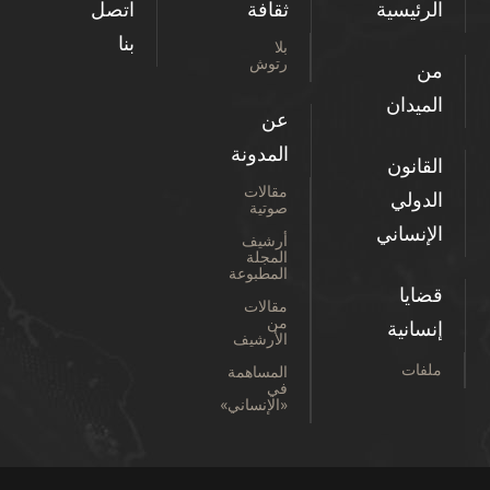
الرئيسية
ثقافة
اتصل
بنا
بلا
رتوش
من
الميدان
عن
المدونة
القانون
مقالات
الدولي
صوتية
الإنساني
أرشيف
المجلة
المطبوعة
قضايا
مقالات
من
إنسانية
الأرشيف
ملفات
المساهمة
في
«الإنساني»