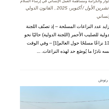
حوار والكرامة ومساهمة العمل الإنساني في إرساء السلام
, القانون الدولي
إنساني
زايد عدد النزاعات المسلحة – إذ تصنّف اللجنة
دولية للصليب الأحمر (اللجنة الدولية) حاليًا نحو
130 نزاعًا مسلحًا حول العالم[1] – وفي الوقت
سه نادرًا ما يُوضَع حد لهذه النزاعات. ...
ا رتوش