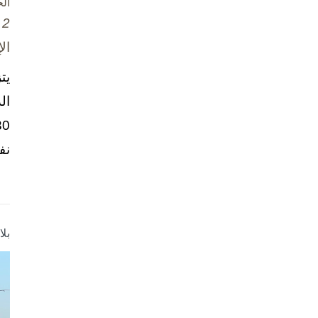
ال
2 تشرين الأول / أكتوبر، 2025
ال
يت
ال
نف
بل