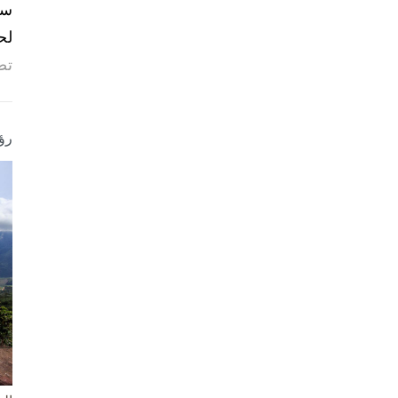
لح
تص
رؤ