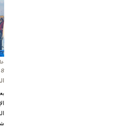
عا
8 تشرين الأول / أكتوبر، 2025
ال
بع
ال
ال
شخ