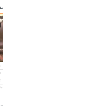
مق
مجلة
بو