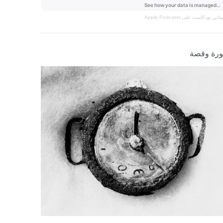
نساني
بودكاست على Apple Podcasts
رة وقصة