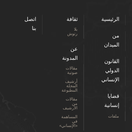
الرئيسية
ثقافة
اتصل
بنا
بلا
رتوش
من
الميدان
عن
المدونة
القانون
مقالات
الدولي
صوتية
الإنساني
أرشيف
المجلة
المطبوعة
قضايا
مقالات
من
إنسانية
الأرشيف
ملفات
المساهمة
في
«الإنساني»